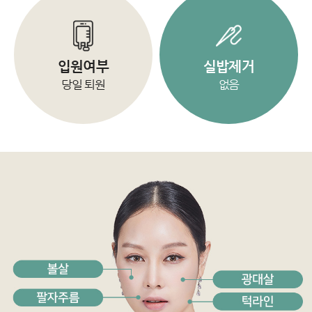
입원여부
실밥제거
당일 퇴원
없음