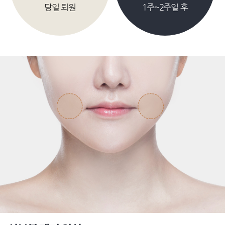
당일 퇴원
1주~2주일 후