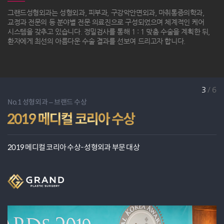
그랜드성형외과는 성형외과, 피부과, 구강악안면외과, 마취통증의학과,
교정과 전문의 등 분야별 전문 의료진으로 구성되었으며 체계적인 케어
시스템을 갖추고 있습니다.
정밀검사를 통해 1 : 1 맞춤 수술을 계획한 뒤,
환자에게 최선의 아름다운 수술 결과를 선보여 드리고자 합니다.
4
/
6
No.1 성형외과 – 브랜드 수상
No.1 성형외과 – 브랜드 수상
No.1 성형외과 – 브랜드 수상
No.1 안티에이징 성형수술
2025 올해의 우수브랜드
2019 메디컬 코리아 수상
러시아 보건복지부 후원 포럼
- 성형외과 / 안면거상 부분 대상
- 성형외과 부문 대상
Healthy life forum: towards
2023 히트브랜드 대상
- 성형외과 / 안면거상 부분 대상
80+
이세환원장 연사 초청 강연