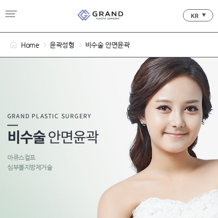
KR
Home
윤곽성형
비수술 안면윤곽
GRAND PLASTIC SURGERY
비수술
안면윤곽
아큐스컬프
심부볼지방제거술